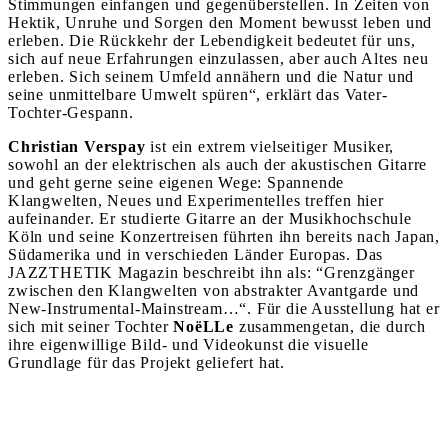
Stimmungen einfangen und gegenüberstellen. In Zeiten von
Hektik, Unruhe und Sorgen den Moment bewusst leben und
erleben. Die Rückkehr der Lebendigkeit bedeutet für uns,
sich auf neue Erfahrungen einzulassen, aber auch Altes neu
erleben. Sich seinem Umfeld annähern und die Natur und
seine unmittelbare Umwelt spüren“, erklärt das Vater-
Tochter-Gespann.
Christian Verspay
ist ein extrem vielseitiger Musiker,
sowohl an der elektrischen als auch der akustischen Gitarre
und geht gerne seine eigenen Wege: Spannende
Klangwelten, Neues und Experimentelles treffen hier
aufeinander. Er studierte Gitarre an der Musikhochschule
Köln und seine Konzertreisen führten ihn bereits nach Japan,
Südamerika und in verschieden Länder Europas. Das
JAZZTHETIK Magazin beschreibt ihn als: “Grenzgänger
zwischen den Klangwelten von abstrakter Avantgarde und
New-Instrumental-Mainstream…“. Für die Ausstellung hat er
sich mit seiner Tochter
NoëLLe
zusammengetan, die durch
ihre eigenwillige Bild- und Videokunst die visuelle
Grundlage für das Projekt geliefert hat.