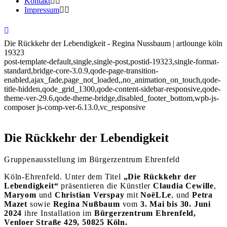
Kontakt
Impressum
Die Rückkehr der Lebendigkeit - Regina Nussbaum | artlounge köln
19323
post-template-default,single,single-post,postid-19323,single-format-
standard,bridge-core-3.0.9,qode-page-transition-
enabled,ajax_fade,page_not_loaded,,no_animation_on_touch,qode-
title-hidden,qode_grid_1300,qode-content-sidebar-responsive,qode-
theme-ver-29.6,qode-theme-bridge,disabled_footer_bottom,wpb-js-
composer js-comp-ver-6.13.0,vc_responsive
Die Rückkehr der Lebendigkeit
Gruppenausstellung im Bürgerzentrum Ehrenfeld
Köln-Ehrenfeld. Unter dem Titel
„Die Rückkehr der
Lebendigkeit“
präsentieren die Künstler
Claudia
Cewille
,
Maryom
und
Christian Verspay
mit
NoëLLe
, und
Petra
Mazet
sowie
Regina Nußbaum
vom
3. Mai bis 30. Juni
2024
ihre Installation im
Bürgerzentrum Ehrenfeld,
Venloer Straße 429, 50825 Köln.