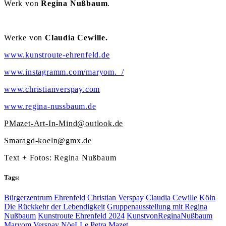
Werk von
Regina Nußbaum
.
Werke von
Claudia Cewille.
www.kunstroute-ehrenfeld.de
www.instagramm.com/maryom._/
www.christianverspay.com
www.regina-nussbaum.de
PMazet-Art-In-Mind@outlook.de
Smaragd-koeln@gmx.de
Text + Fotos: Regina Nußbaum
Tags:
Bürgerzentrum Ehrenfeld
Christian Verspay
Claudia Cewille Köln
Die Rückkehr der Lebendigkeit
Gruppenausstellung mit Regina
Nußbaum
Kunstroute Ehrenfeld 2024
KunstvonReginaNußbaum
Maryom Verspay
NöeLLe
Petra Mazet