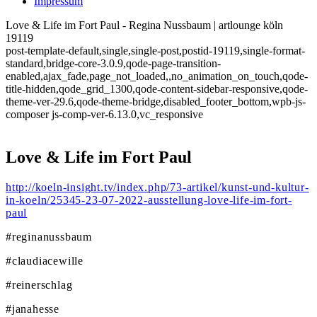
Impressum
Love & Life im Fort Paul - Regina Nussbaum | artlounge köln
19119
post-template-default,single,single-post,postid-19119,single-format-
standard,bridge-core-3.0.9,qode-page-transition-
enabled,ajax_fade,page_not_loaded,,no_animation_on_touch,qode-
title-hidden,qode_grid_1300,qode-content-sidebar-responsive,qode-
theme-ver-29.6,qode-theme-bridge,disabled_footer_bottom,wpb-js-
composer js-comp-ver-6.13.0,vc_responsive
Love & Life im Fort Paul
http://koeln-insight.tv/index.php/73-artikel/kunst-und-kultur-
in-koeln/25345-23-07-2022-ausstellung-love-life-im-fort-
paul
#reginanussbaum
#claudiacewille
#reinerschlag
#janahesse