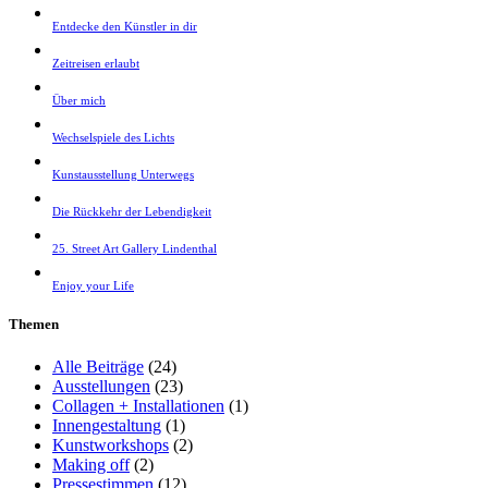
Entdecke den Künstler in dir
Zeitreisen erlaubt
Über mich
Wechselspiele des Lichts
Kunstausstellung Unterwegs
Die Rückkehr der Lebendigkeit
25. Street Art Gallery Lindenthal
Enjoy your Life
Themen
Alle Beiträge
(24)
Ausstellungen
(23)
Collagen + Installationen
(1)
Innengestaltung
(1)
Kunstworkshops
(2)
Making off
(2)
Pressestimmen
(12)