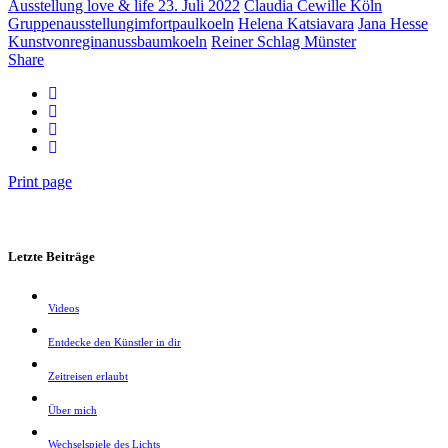
Ausstellung love & life 23. Juli 2022
Claudia Cewille Köln
Gruppenausstellungimfortpaulkoeln
Helena Katsiavara
Jana Hesse
Kunstvonreginanussbaumkoeln
Reiner Schlag Münster
Share
Print page
Letzte Beiträge
Videos
Entdecke den Künstler in dir
Zeitreisen erlaubt
Über mich
Wechselspiele des Lichts