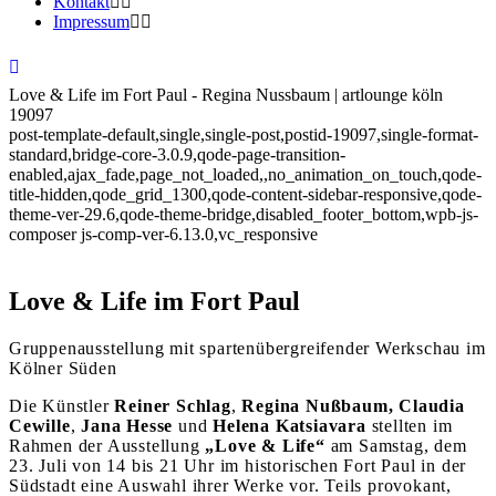
Kontakt
Impressum
Love & Life im Fort Paul - Regina Nussbaum | artlounge köln
19097
post-template-default,single,single-post,postid-19097,single-format-
standard,bridge-core-3.0.9,qode-page-transition-
enabled,ajax_fade,page_not_loaded,,no_animation_on_touch,qode-
title-hidden,qode_grid_1300,qode-content-sidebar-responsive,qode-
theme-ver-29.6,qode-theme-bridge,disabled_footer_bottom,wpb-js-
composer js-comp-ver-6.13.0,vc_responsive
Love & Life im Fort Paul
Gruppenausstellung mit spartenübergreifender Werkschau im
Kölner Süden
Die Künstler
Reiner
Schlag
,
Regina Nußbaum,
Claudia
Cewille
,
Jana Hesse
und
Helena Katsiavara
stellten im
Rahmen der Ausstellung
„Love & Life“
am Samstag, dem
23. Juli von 14 bis 21 Uhr im historischen Fort Paul in der
Südstadt eine Auswahl ihrer Werke vor. Teils provokant,