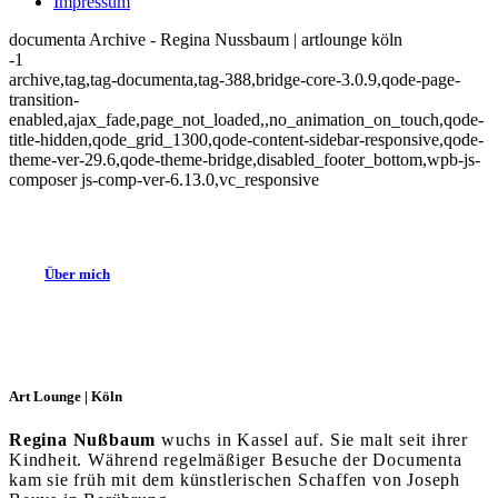
Impressum
documenta Archive - Regina Nussbaum | artlounge köln
-1
archive,tag,tag-documenta,tag-388,bridge-core-3.0.9,qode-page-
transition-
enabled,ajax_fade,page_not_loaded,,no_animation_on_touch,qode-
title-hidden,qode_grid_1300,qode-content-sidebar-responsive,qode-
theme-ver-29.6,qode-theme-bridge,disabled_footer_bottom,wpb-js-
composer js-comp-ver-6.13.0,vc_responsive
Über mich
Art Lounge | Köln
Regina Nußbaum
wuchs in Kassel auf. Sie malt seit ihrer
Kindheit. Während regelmäßiger Besuche der Documenta
kam sie früh mit dem künstlerischen Schaffen von Joseph