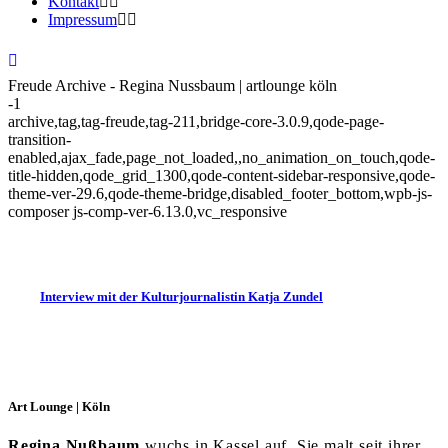
Kontakt
Impressum
Freude Archive - Regina Nussbaum | artlounge köln
-1
archive,tag,tag-freude,tag-211,bridge-core-3.0.9,qode-page-
transition-
enabled,ajax_fade,page_not_loaded,,no_animation_on_touch,qode-
title-hidden,qode_grid_1300,qode-content-sidebar-responsive,qode-
theme-ver-29.6,qode-theme-bridge,disabled_footer_bottom,wpb-js-
composer js-comp-ver-6.13.0,vc_responsive
Interview mit der Kulturjournalistin Katja Zundel
Art Lounge | Köln
Regina Nußbaum
wuchs in Kassel auf. Sie malt seit ihrer