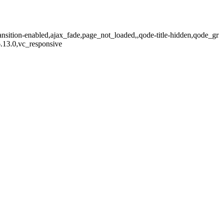
transition-enabled,ajax_fade,page_not_loaded,,qode-title-hidden,qode_
.13.0,vc_responsive