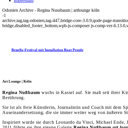
Impressum
Odonien Archive - Regina Nussbaum | artlounge köln
-1
archive,tag,tag-odonien,tag-447,bridge-core-3.0.9,qode-page-transi
bridge,disabled_footer_bottom,wpb-js-composer js-comp-ver-6.13.0,
Benefiz-Festival mit Installation Boat People
Art Lounge | Köln
Regina Nußbaum
wuchs in Kassel auf. Sie malt seit ihrer 
Berührung.
Sie ist als freie Künstlerin, Journalistin und Coach mit dem 
Auseinandersetzung, die sie immer weiter weg von äußeren St
Inspiriert wurde sie durch Leonardo da Vinci, Michael Ende, 
2011 führte sie ihre eigene Galerie
Regina Nußbaum
art lou