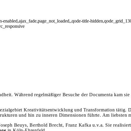
tion-enabled,ajax_fade,page_not_loaded,,qode-title-hidden,qode_grid_1
vc_responsive
Kindheit. Während regelmäßiger Besuche der Documenta kam sie
Spezialgebiet Kreativitätsentwicklung und Transformation tätig
rukturen und hin zu inneren Dimensionen führte. Am liebsten m
Joseph Beuys, Berthold Brecht, Franz Kafka u.v.a. Sie realisie
nge
in Köln-Ehrenfeld.