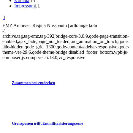
Kontakt
Impressum
EMZ Archive - Regina Nussbaum | artlounge köln
-1
archive,tag,tag-emz,tag-392,bridge-core-3.0.9,qode-page-transition-
enabled,ajax_fade,page_not_loaded,,no_animation_on_touch,qode-
title-hidden,qode_grid_1300,qode-content-sidebar-responsive,qode-
theme-ver-29.6,qode-theme-bridge,disabled_footer_bottom,wpb-js-
composer js-comp-ver-6.13.0,vc_responsive
Zusammen neu entdecken
Grenzposten trifft Entmilitarisierungszone