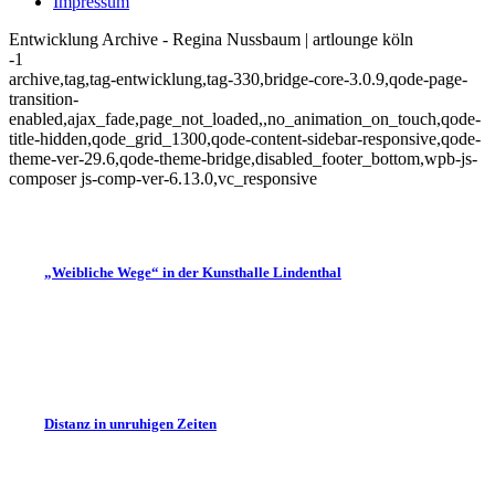
Impressum
Entwicklung Archive - Regina Nussbaum | artlounge köln
-1
archive,tag,tag-entwicklung,tag-330,bridge-core-3.0.9,qode-page-
transition-
enabled,ajax_fade,page_not_loaded,,no_animation_on_touch,qode-
title-hidden,qode_grid_1300,qode-content-sidebar-responsive,qode-
theme-ver-29.6,qode-theme-bridge,disabled_footer_bottom,wpb-js-
composer js-comp-ver-6.13.0,vc_responsive
„Weibliche Wege“ in der Kunsthalle Lindenthal
Distanz in unruhigen Zeiten