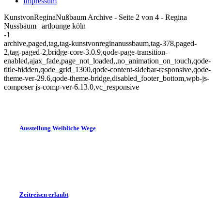
Impressum
KunstvonReginaNußbaum Archive - Seite 2 von 4 - Regina
Nussbaum | artlounge köln
-1
archive,paged,tag,tag-kunstvonreginanussbaum,tag-378,paged-
2,tag-paged-2,bridge-core-3.0.9,qode-page-transition-
enabled,ajax_fade,page_not_loaded,,no_animation_on_touch,qode-
title-hidden,qode_grid_1300,qode-content-sidebar-responsive,qode-
theme-ver-29.6,qode-theme-bridge,disabled_footer_bottom,wpb-js-
composer js-comp-ver-6.13.0,vc_responsive
Ausstellung Weibliche Wege
Zeitreisen erlaubt