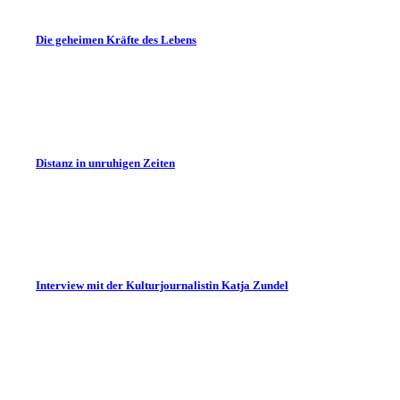
Die geheimen Kräfte des Lebens
Distanz in unruhigen Zeiten
Interview mit der Kulturjournalistin Katja Zundel