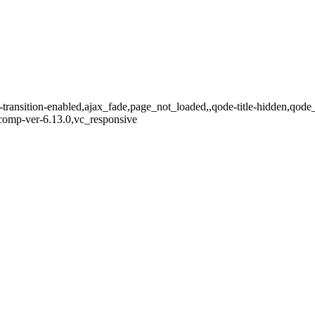
-transition-enabled,ajax_fade,page_not_loaded,,qode-title-hidden,qod
comp-ver-6.13.0,vc_responsive