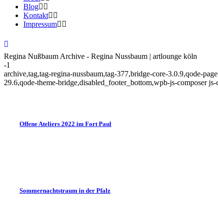
Blog
Kontakt
Impressum
Regina Nußbaum Archive - Regina Nussbaum | artlounge köln
-1
archive,tag,tag-regina-nussbaum,tag-377,bridge-core-3.0.9,qode-page
29.6,qode-theme-bridge,disabled_footer_bottom,wpb-js-composer js-
Offene Ateliers 2022 im Fort Paul
Sommernachtstraum in der Pfalz